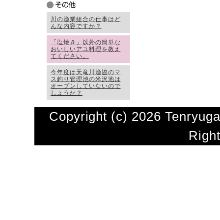
川の漁業組合の仕事はど
んな内容ですか？
「塩焼き」以外の簡単な
おいしいアユ料理を教え
てください。
今年度は天竜川漁協のマ
ス釣り管理池の米沢池は
オープンしていないので
しょうか？
Copyright (c) 2026 Tenryuga
Righ