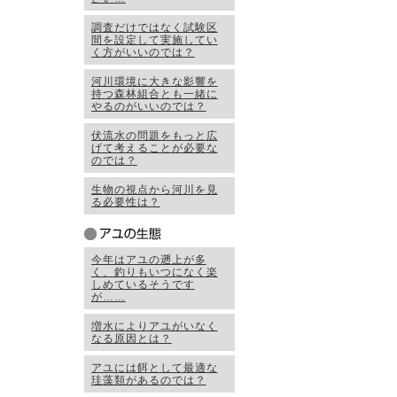
調査だけではなく試験区
間を設定して実施してい
く方がいいのでは？
河川環境に大きな影響を
持つ森林組合とも一緒に
やるのがいいのでは？
伏流水の問題をもっと広
げて考えることが必要な
のでは？
生物の視点から河川を見
る必要性は？
今年はアユの遡上が多
く、釣りもいつになく楽
しめているそうです
が……
増水によりアユがいなく
なる原因とは？
アユには餌として最適な
珪藻類があるのでは？